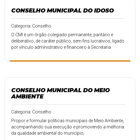
CONSELHO MUNICIPAL DO IDOSO
Categoria: Conselho
O CMI é um órgão colegiado permanente, paritário e
deliberativo, de caráter público, sem fins lucrativos, ligado
por vínculo administrativo e financeiro à Secretaria
Municipal de Assistência e Inclusão Social e que possui
atribuições de caráter normativo, deliberativo, consultivo,
propositivo e fiscalizador das políticas e ações
governamentais e não governamentais voltadas à
população idosa.
CONSELHO MUNICIPAL DO MEIO
AMBIENTE
Categoria: Conselho
Propor e formular políticas municipais de Meio Ambiente,
acompanhando sua execução e promovendo a melhoria
da qualidade ambiental do município;