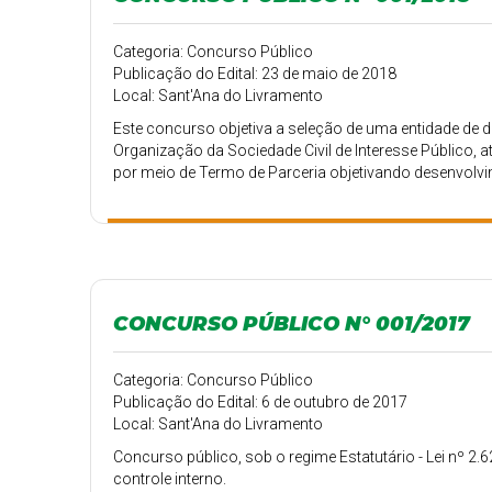
Categoria: Concurso Público
Publicação do Edital: 23 de maio de 2018
Local: Sant'Ana do Livramento
Este concurso objetiva a seleção de uma entidade de d
Organização da Sociedade Civil de Interesse Público, at
por meio de Termo de Parceria objetivando desenvolv
estreita cooperação com a Prefeitura de Sant’ana do L
vínculo de cooperação entre as partes
CONCURSO PÚBLICO N° 001/2017
Categoria: Concurso Público
Publicação do Edital: 6 de outubro de 2017
Local: Sant'Ana do Livramento
Concurso público, sob o regime Estatutário - Lei nº 2.6
controle interno.