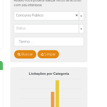
Abaixo você poderá realizar filtros de acordo
com seu interesse.
×
Concurso Público
Status
Buscar
Limpar
Licitações por Categoria