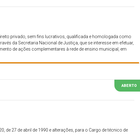
ireito privado, sem fins lucrativos, qualificada e homologada como
ravés da Secretaria Nacional de Justiça, que se interesse em efetuar,
imento de ações complementares à rede de ensino municipal, em
ivramento/RS, que se realizará por meio do estabelecimento de
ABERTO
20, de 27 de abril de 1990 e alterações, para o Cargo de técnico de