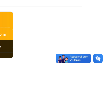
2
amento
e e