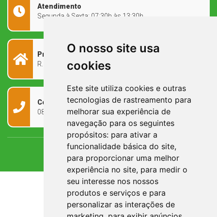
Atendimento
Segunda à Sexta: 07:30h às 13:30h
O nosso site usa
Prefeitura Municipal
cookies
R. Rivadávia Corrêa, 858 - Centro - RS, 97573-010
Este site utiliza cookies e outras
tecnologias de rastreamento para
Contato
melhorar sua experiência de
0800 090 2050
navegação para os seguintes
propósitos:
para ativar a
funcionalidade básica do site
,
para proporcionar uma melhor
experiência no site
,
para medir o
seu interesse nos nossos
produtos e serviços e para
personalizar as interações de
marketing
,
para exibir anúncios