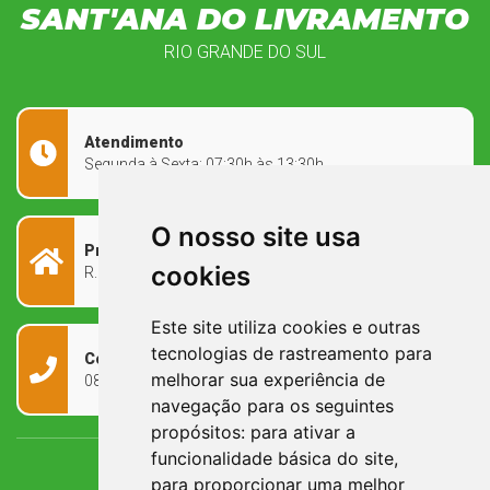
SANT'ANA DO LIVRAMENTO
RIO GRANDE DO SUL
Atendimento
Segunda à Sexta: 07:30h às 13:30h
O nosso site usa
Prefeitura Municipal
cookies
R. Rivadávia Corrêa, 858 - Centro - RS, 97573-010
Este site utiliza cookies e outras
tecnologias de rastreamento para
Contato
melhorar sua experiência de
0800 090 2050
navegação para os seguintes
propósitos:
para ativar a
funcionalidade básica do site
,
para proporcionar uma melhor