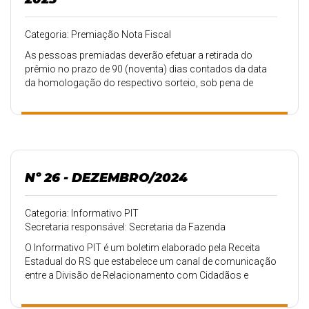
Categoria: Premiação Nota Fiscal
As pessoas premiadas deverão efetuar a retirada do
prêmio no prazo de 90 (noventa) dias contados da data
da homologação do respectivo sorteio, sob pena de
expiração do direito ao prêmio, conforme Art. 2º do
Decreto Municipal nº. 11.233/2024.
Nº 26 - DEZEMBRO/2024
Categoria: Informativo PIT
Secretaria responsável: Secretaria da Fazenda
O Informativo PIT é um boletim elaborado pela Receita
Estadual do RS que estabelece um canal de comunicação
entre a Divisão de Relacionamento com Cidadãos e
Municípios (DRCM) e os municípios do Rio Grande do Sul,
agregando conhecimento e proporcionando a troca de